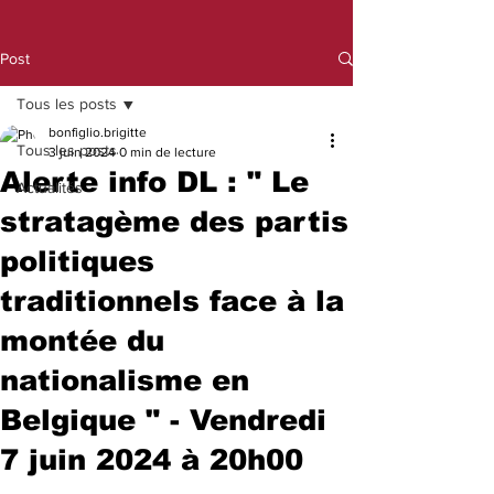
Post
Tous les posts
bonfiglio.brigitte
Tous les posts
3 juin 2024
0 min de lecture
Alerte info DL : " Le
Actualités
stratagème des partis
politiques
traditionnels face à la
montée du
nationalisme en
Belgique " - Vendredi
7 juin 2024 à 20h00