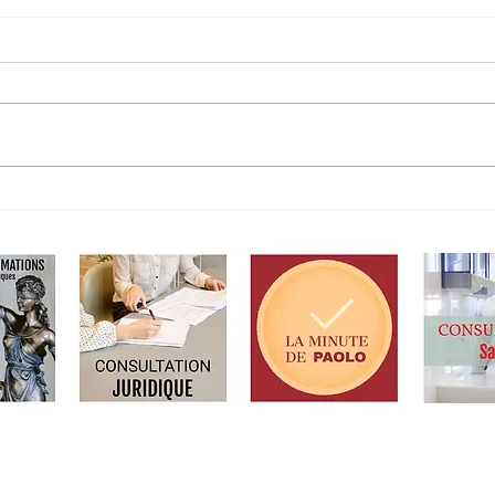
tre les ondes
Si la vérité dérange
 - Samedi, 10 juin
mensonge qui rass
NSCRIVEZ-VOUS