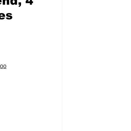
nd, 4
es
h00