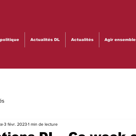
olitique
Actualités DL
Actualités
Agir ensemble
és
te
3 févr. 2023
1 min de lecture