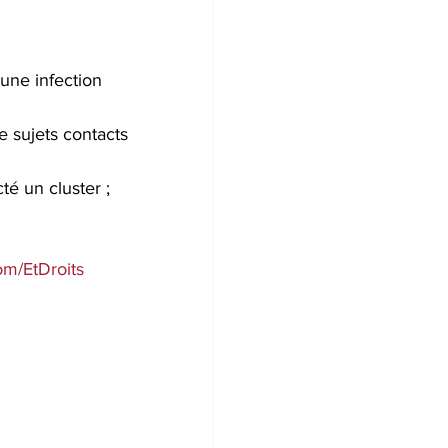
une infection 
e sujets contacts 
té un cluster ;
om/EtDroits