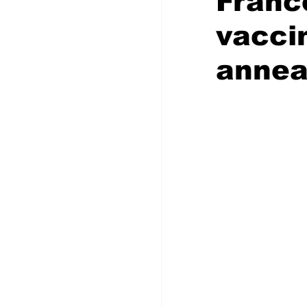
France
vaccin
anne