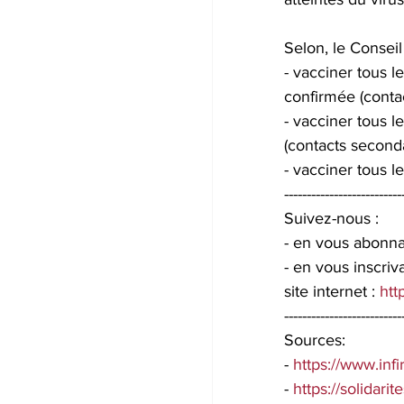
Selon, le Conseil 
- vacciner tous l
confirmée (contac
- vacciner tous l
(contacts seconda
- vacciner tous l
--------------------------
Suivez-nous :
- en vous abonn
- en vous inscri
site internet : 
htt
--------------------------
Sources:
- 
https://www.infi
- 
https://solidari