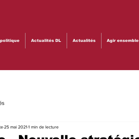
olitique
Actualités DL
Actualités
Agir ensemble
és
te
25 mai 2021
1 min de lecture