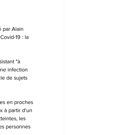
 par Alain 
Covid-19 : la 
istant "à 
ne infection 
le de sujets 
hes en proches 
x à partir d'un 
eintes, les 
es personnes 