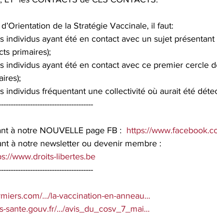
d’Orientation de la Stratégie Vaccinale, il faut:
es individus ayant été en contact avec un sujet présentant 
ts primaires);
es individus ayant été en contact avec ce premier cercle d
ires);
es individus fréquentant une collectivité où aurait été détec
---------------------------------------
ant à notre NOUVELLE page FB :  
https://www.facebook.c
vant à notre newsletter ou devenir membre :
ps://www.droits-libertes.be
---------------------------------------
rmiers.com/.../la-vaccination-en-anneau...
tes-sante.gouv.fr/.../avis_du_cosv_7_mai...