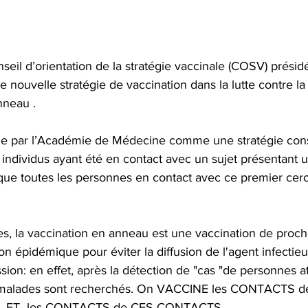
seil d’orientation de la stratégie vaccinale (COSV) présidé
 nouvelle stratégie de vaccination dans la lutte contre la 
nneau .
inie par l’Académie de Médecine comme une stratégie cons
 individus ayant été en contact avec un sujet présentant u
 que toutes les personnes en contact avec ce premier cerc
es, la vaccination en anneau est une vaccination de proc
ion épidémique pour éviter la diffusion de l'agent infectieu
sion: en effet, après la détection de "cas "de personnes att
 malades sont recherchés. On VACCINE les CONTACTS d
rus, ET  les CONTACTS de CES CONTACTS.