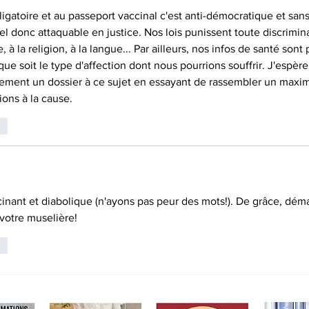
 - Samedi, 10 juin
mensonge qui rass
ligatoire et au passeport vaccinal c'est anti-démocratique et san
NSCRIVEZ-VOUS
el donc attaquable en justice. Nos lois punissent toute discrimin
, à la religion, à la langue... Par ailleurs, nos infos de santé sont 
que soit le type d'affection dont nous pourrions souffrir. J'espèr
dement un dossier à ce sujet en essayant de rassembler un maxi
ions à la cause.
re
inant et diabolique (n'ayons pas peur des mots!). De grâce, dé
votre muselière!
re