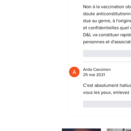
électromagnétiques
Non à la vaccination ob
2023 à 12h00 - I
doute anticonstitutionn
due au genre, à l'origine
et confidentielles quel 
D&L va constituer rapi
personnes et d'associat
J'aime
Répond
Anita Cassimon
25 mai 2021
C'est absolument halluc
vous les yeux, enlevez 
J'aime
Répond