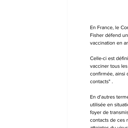
En France, le Con
Fisher défend une
vaccination en a
Celle-ci est déf
vacciner tous les
confirmée, ainsi
contacts" .
En d'autres term
utilisée en situat
foyer de transmis
contacts de ces
atteintes du vi