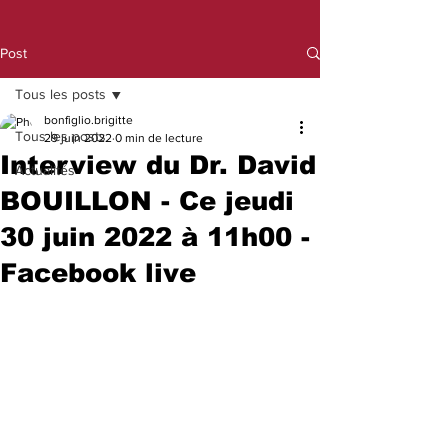
Post
Tous les posts
bonfiglio.brigitte
Tous les posts
29 juin 2022
0 min de lecture
Interview du Dr. David
Actualités
BOUILLON - Ce jeudi
30 juin 2022 à 11h00 -
Facebook live