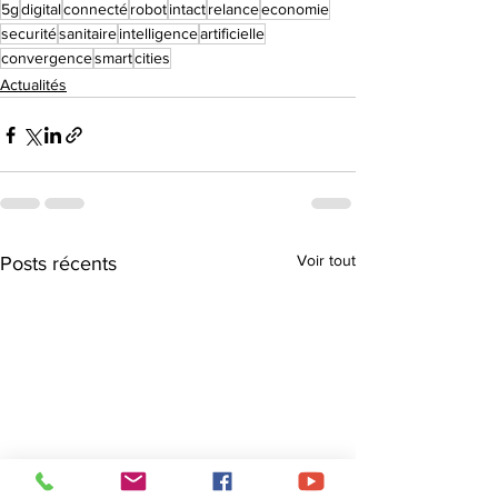
5g
digital
connecté
robot
intact
relance
economie
securité
sanitaire
intelligence
artificielle
convergence
smart
cities
Actualités
Voir tout
Posts récents