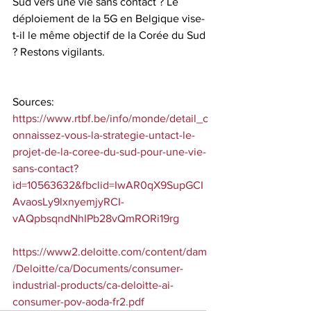
Sud vers une vie sans contact ? Le 
déploiement de la 5G en Belgique vise-
t-il le même objectif de la Corée du Sud 
? Restons vigilants.  
Sources:
https://www.rtbf.be/info/monde/detail_c
onnaissez-vous-la-strategie-untact-le-
projet-de-la-coree-du-sud-pour-une-vie-
sans-contact?
id=10563632&fbclid=IwAR0qX9SupGCI
AvaosLy9lxnyemjyRCI-
vAQpbsqndNhIPb28vQmRORi19rg
https://www2.deloitte.com/content/dam
/Deloitte/ca/Documents/consumer-
industrial-products/ca-deloitte-ai-
consumer-pov-aoda-fr2.pdf