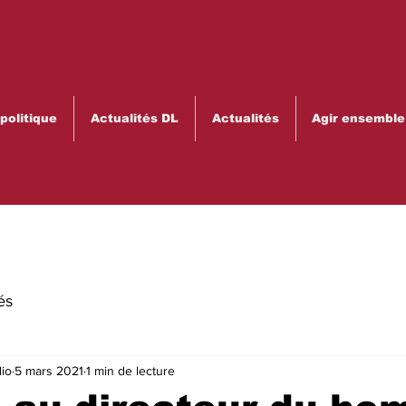
olitique
Actualités DL
Actualités
Agir ensemble
és
lio
5 mars 2021
1 min de lecture