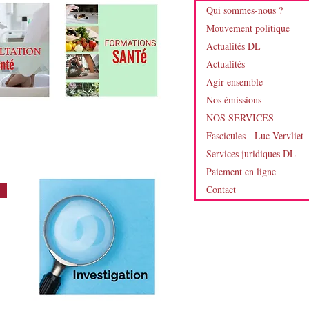
Qui sommes-nous ?
s puissances contre
Mouvement politique
et la robotisation nous
Actualités DL
ment vers une guerre
Actualités
es et ce,...
Agir ensemble
Nos émissions
NOS SERVICES
Fascicules - Luc Vervliet
Services juridiques DL
Paiement en ligne
Contact