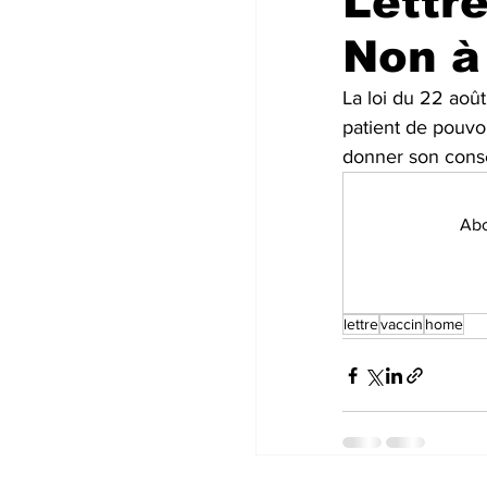
Lettr
Non à
La loi du 22 août
patient de pouvo
donner son cons
Abo
lettre
vaccin
home