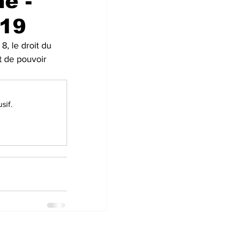
e -
d19
8, le droit du 
t de pouvoir 
sif.