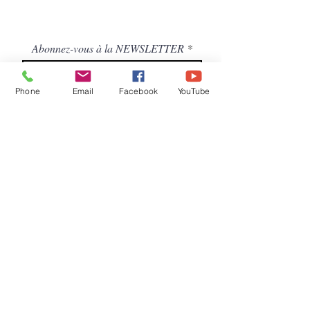
Abonnez-vous à la NEWSLETTER
Phone
Email
Facebook
YouTube
S'abonner
Droits et Libertés A.S.B.L. ( Association
sans but lucratif )
Siège social /adresse postale – Avenue de
Tervuren, 186 - Bte 11 à 1150
BRUXELLES
COMPTE BANCAIRE DL : BE92
7370
5282 4223