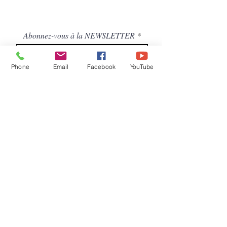
Abonnez-vous à la NEWSLETTER
Phone
Email
Facebook
YouTube
S'abonner
Droits et Libertés A.S.B.L. ( Association
sans but lucratif )
Siège social /adresse postale – Avenue de
Tervuren, 186 - Bte 11 à 1150
BRUXELLES
COMPTE BANCAIRE DL : BE92
7370
5282 4223