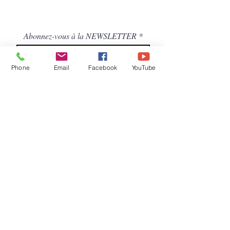
Abonnez-vous à la NEWSLETTER
Phone
Email
Facebook
YouTube
S'abonner
Droits et Libertés A.S.B.L. ( Association
sans but lucratif )
Siège social /adresse postale – Avenue de
Tervuren, 186 - Bte 11 à 1150
BRUXELLES
COMPTE BANCAIRE DL : BE92
7370
5282 4223