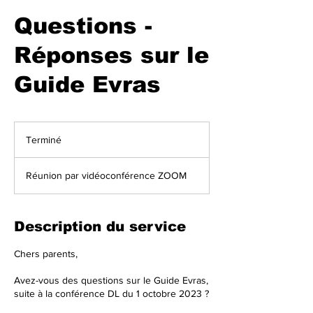
Questions -
Réponses sur le
Guide Evras
Terminé
T
e
r
Réunion par vidéoconférence ZOOM
m
i
n
é
Description du service
Chers parents,
Avez-vous des questions sur le Guide Evras,
suite à la conférence DL du 1 octobre 2023 ?