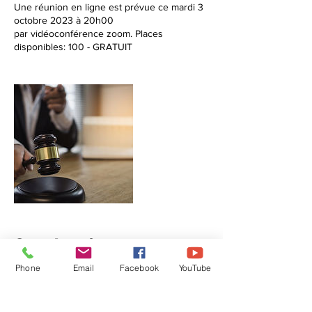
Une réunion en ligne est prévue ce mardi 3
octobre 2023 à 20h00
par vidéoconférence zoom. Places
disponibles: 100 - GRATUIT
Coordonnées
Phone
Email
Facebook
YouTube
0486/423044
info@droits-libertes.be
Avenue de Tervueren 186, Woluwe-Saint-
Pierre, Belgique