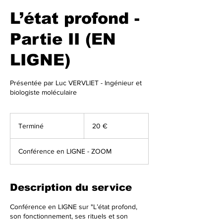
L’état profond -
Partie II (EN
LIGNE)
Présentée par Luc VERVLIET - Ingénieur et
biologiste moléculaire
20
euros
Terminé
T
20 €
e
r
Conférence en LIGNE - ZOOM
m
i
n
é
Description du service
Conférence en LIGNE sur "L’état profond,
son fonctionnement, ses rituels et son