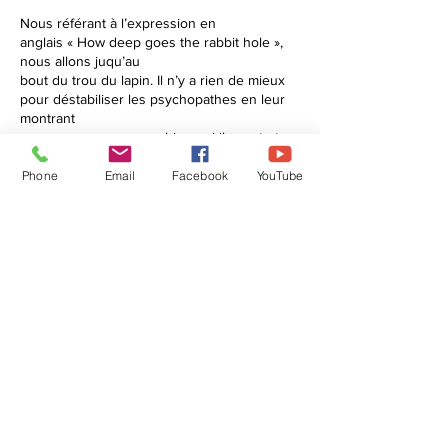
Nous référant à l’expression en
anglais « How deep goes the rabbit hole »,
nous allons juqu’au
bout du trou du lapin. Il n’y a rien de mieux
pour déstabiliser les psychopathes en leur
montrant
que nous comprenons bien qui ils sont et
que nous connaissons leurs intentions et le
but de
Phone
Email
Facebook
YouTube
leurs actions et qu’en finale, qu’ils ne sont
pas plus intelligents que nous.
Cette prise de conscience nous permettra
d’anticiper toutes leurs démarches et que
pourrions y
mettre un terme en mettant en pleine
lumière leur vrai visage au monde entier.
Coordonnées