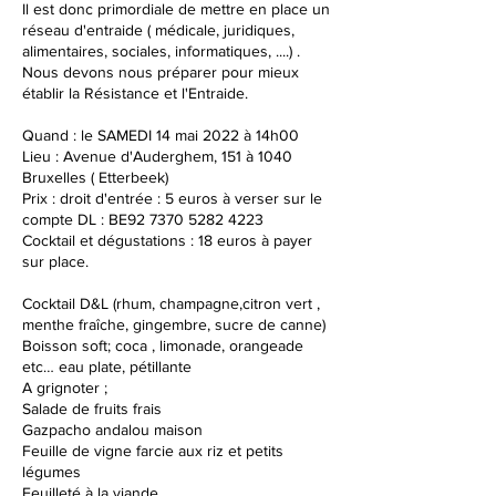
Il est donc primordiale de mettre en place un
réseau d'entraide ( médicale, juridiques,
alimentaires, sociales, informatiques, ....) .
Nous devons nous préparer pour mieux
établir la Résistance et l'Entraide.
Quand : le SAMEDI 14 mai 2022 à 14h00
Lieu : Avenue d'Auderghem, 151 à 1040
Bruxelles ( Etterbeek)
Prix : droit d'entrée : 5 euros à verser sur le
compte DL : BE92 7370 5282 4223
Cocktail et dégustations : 18 euros à payer
sur place.
Cocktail D&L (rhum, champagne,citron vert ,
menthe fraîche, gingembre, sucre de canne)
Boisson soft; coca , limonade, orangeade
etc… eau plate, pétillante
A grignoter ;
Salade de fruits frais
Gazpacho andalou maison
Feuille de vigne farcie aux riz et petits
légumes
Feuilleté à la viande