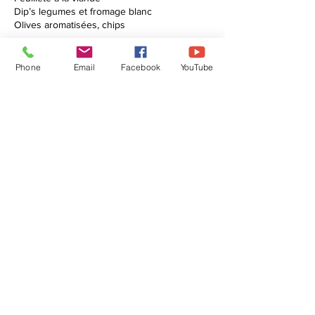
Dip’s legumes et fromage blanc
Phone
Email
Facebook
YouTube
Coordonnées
0486/423044
info@droits-libertes.be
Avenue de Tervueren 186, Woluwe-Saint-
Pierre, Belgique
Abonnez-vous à la NEWSLETTER