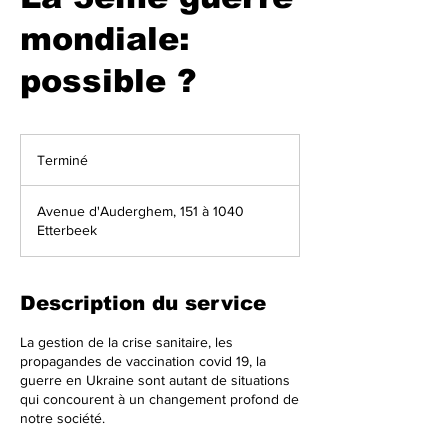
mondiale:
possible ?
Terminé
T
e
r
Avenue d'Auderghem, 151 à 1040
m
Etterbeek
i
n
é
Description du service
La gestion de la crise sanitaire, les
propagandes de vaccination covid 19, la
guerre en Ukraine sont autant de situations
qui concourent à un changement profond de
notre société.