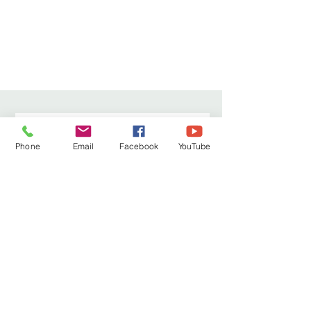
Abonnez-vous à la NEWSLETTER
Phone
Email
Facebook
YouTube
S'abonner
Droits et Libertés A.S.B.L. ( Association
sans but lucratif )
Siège social /adresse postale – Avenue de