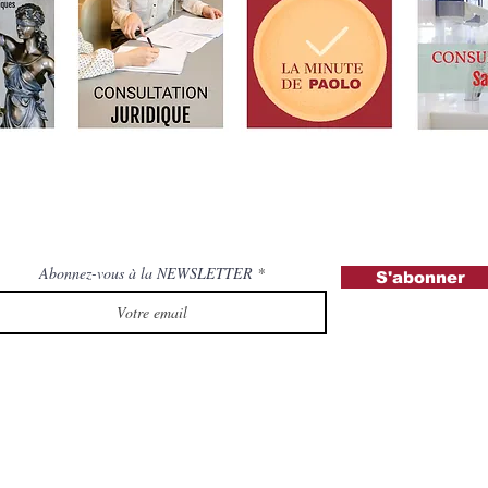
Abonnez-vous à la NEWSLETTER
S'abonner
Droits et Libertés A.S.B.L. ( Association sans but lucratif )