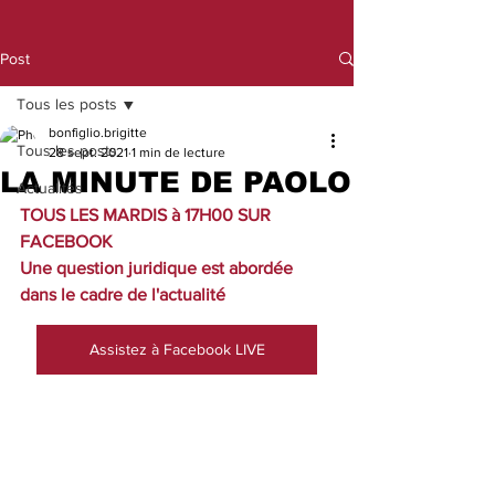
Post
Tous les posts
bonfiglio.brigitte
Tous les posts
28 sept. 2021
1 min de lecture
LA MINUTE DE PAOLO
Actualités
TOUS LES MARDIS à 17H00 SUR 
FACEBOOK 
Une question juridique est abordée 
dans le cadre de l'actualité
Assistez à Facebook LIVE