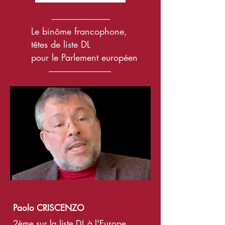
-----------------------------
Le binôme francophone,
têtes de liste DL
pour le Parlement européen
-------------------------------
Paolo CRISCENZO
2ème su
r la liste DL à l'Europe