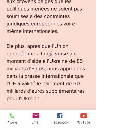
aux citoyens belges que les
politiques menées ne soient pas
soumises à des contraintes
juridiques européennes voire
même internationales.
De plus, après que l'Union
européenne ait déjà versé un
montant d'aide à l'Ukraine de 85
milliards d'Euros, nous apprenons
dans la presse internationale que
l'UE a validé le paiement de 50
milliards d'euros supplémentaires
pour l'Ukraine.
Par ailleurs, l'Union européenne a
établi un traité de libre-échange,
Phone
Email
Facebook
YouTube
exempt de taxes douanières avec