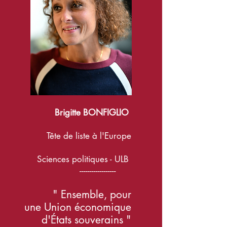
Brigitte BONFIGLIO
Tête de liste à l'Europe
Sciences politiques - ULB
------------------
"
Ensemble, pour
un
e
Union
économique
d'
É
tats souverains "