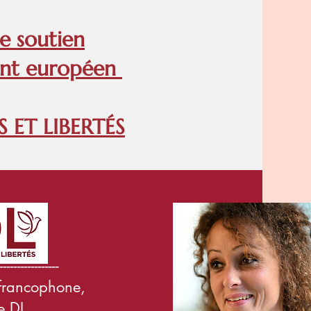
e soutien
ment européen
 ET LIBERTÉS
-----------
ancophone,
e DL