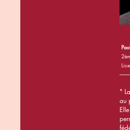
Pa
2èm
L
ic
---------
" L
au 
Ell
per
féd