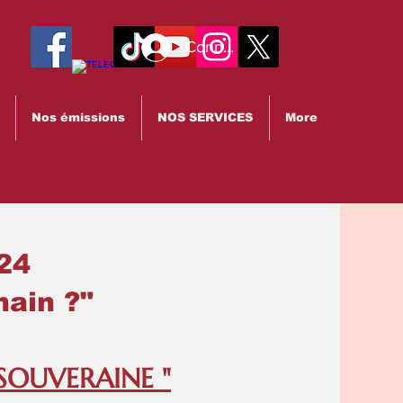
Connexion
Nos émissions
NOS SERVICES
More
24
ain ?"
SOUVERAINE "