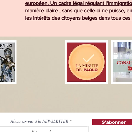
européen. Un cadre légal régulant l'immigratio
manière claire , sans que celle-ci ne puisse, 
les intérêts des citoyens belges dans tous ces
Abonnez-vous à la NEWSLETTER
S'abonner