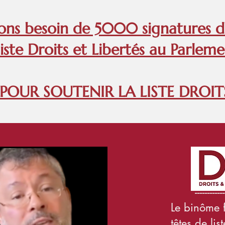
ons besoin de 5000 signatures d
liste Droits et Libertés au Parle
 POUR SOUTENIR LA LISTE DROITS
------------------
Le binôme fr
têtes de list