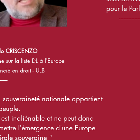
pour le Parl
-------------------
olo CRISCENZO
e su
r la liste DL à l'Europe
encié
en droit - ULB
------
a souveraineté nationale appartient
peuple.
e est inaliénable et ne peut donc
mettre l'émergence d'
une Europe
érale
souveraine "