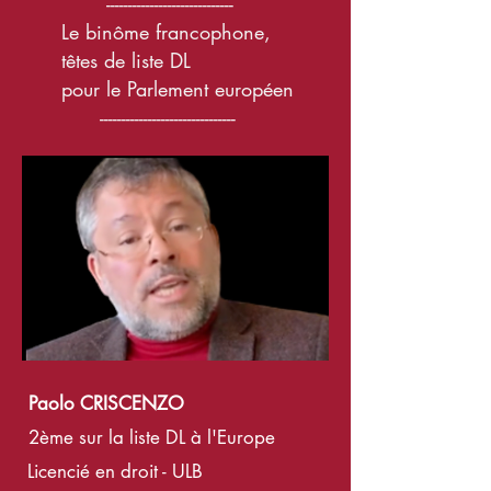
-----------------------------
Le binôme francophone,
têtes de liste DL
pour le Parlement européen
-------------------------------
Paolo CRISCENZO
2ème su
r la liste DL à l'Europe
L
icencié
en droit - ULB