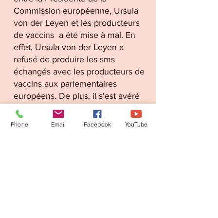
Commission européenne, Ursula
von der Leyen et les producteurs
de vaccins a été mise à mal. En
effet, Ursula von der Leyen a
refusé de produire les sms
échangés avec les producteurs de
vaccins aux parlementaires
européens. De plus, il s'est avéré
que les vaccins covid19, tels que
vantés par nos politiciens n'étaient
Phone
Email
Facebook
YouTube
ni sûrs ni efficaces. En effet, ces
injections expérimentales ont
entraîné, pour certains, des effets
secondaires très graves, pouvant
même entraîner la mort. De plus,
une représentante de Pfizer a
déclaré, au Parlement européen
qu'il n'y eut aucun essai clinique