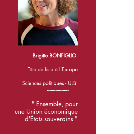
Brigitte BONFIGLIO
Tête de liste à l'Europe
Sciences politiques - ULB
------------------
"
Ensemble, pour
un
e
Union
économique
d'
É
tats souverains "
"